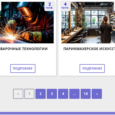
проф.
прогр.
пр
ВАРОЧНЫЕ ТЕХНОЛОГИИ
ПАРИКМАХЕРСКОЕ ИСКУССТВ
ПОДРОБНЕЕ
ПОДРОБНЕЕ
«
1
2
3
4
...
18
»