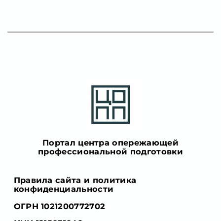
Портал центра опережающей
профессиональной подготовки
Правила сайта и политика
конфиденциальности
ОГРН 1021200772702
ИНН 1215031040
г. Йошкар-Ола, ул. Кремлёвская, д. 32А
copp_12@mail.ru
+7 (836) 223-50-73