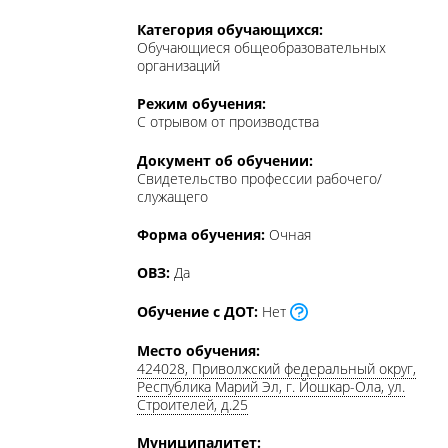
Категория обучающихся:
Обучающиеся общеобразовательных
организаций
Режим обучения:
С отрывом от производства
Документ об обучении:
Свидетельство профессии рабочего/
служащего
Форма обучения:
Очная
ОВЗ:
Да
Обучение с ДОТ:
Нет
Место обучения:
424028, Приволжский федеральный округ,
Республика Марий Эл, г. Йошкар-Ола, ул.
Строителей, д.25
Муниципалитет:
ГО Йошкар-Ола