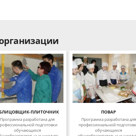
организации
ЛИЦОВЩИК-ПЛИТОЧНИК
ПОВАР
рограмма разработана для
Программа разработана для
офессиональной подготовки
профессиональной подготовки
обучающихся
обучающихся
щеобразовательных школ по
общеобразовательных школ по
профессии «Облицовщик-
профессии «Повар» 3-го разряда.