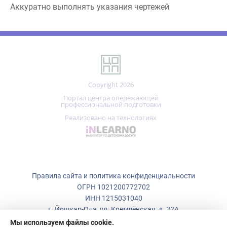
Copyright 2026
Портал центра опережающей
профессиональной подготовки
Реализовано на технологиях
Правила сайта и политика конфиденциальности
ОГРН 1021200772702
ИНН 1215031040
г. Йошкар-Ола, ул. Кремлёвская, д. 32А
Мы используем файлы cookie.
+7 (836)
223-50-73
Центр опережающей профессиональной подготовки использует
cookie (файлы с данными о прошлых посещениях сайта) для ведения
copp_12@mail.ru
статистики и для улучшения работы сайта в соответствии с