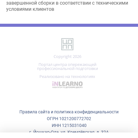
Портал центра опережающей
профессиональной подготовки
Реализовано на технологиях
Правила сайта и политика конфиденциальности
ОГРН 1021200772702
ИНН 1215031040
г. Йошкар-Ола, ул. Кремлёвская, д. 32А
Мы используем файлы cookie.
+7 (836)
223-50-73
Центр опережающей профессиональной подготовки использует
cookie (файлы с данными о прошлых посещениях сайта) для ведения
copp_12@mail.ru
статистики и для улучшения работы сайта в соответствии с
политикой конфиденциальности:
ПОНЯТНО!