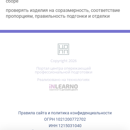
Copyright 2026
Портал центра опережающей
профессиональной подготовки
Реализовано на технологиях
Правила сайта и политика конфиденциальности
ОГРН 1021200772702
ИНН 1215031040
г. Йошкар-Ола, ул. Кремлёвская, д. 32А
Мы используем файлы cookie.
+7 (836)
223-50-73
Центр опережающей профессиональной подготовки использует
cookie (файлы с данными о прошлых посещениях сайта) для ведения
copp_12@mail.ru
статистики и для улучшения работы сайта в соответствии с
политикой конфиденциальности:
ПОНЯТНО!