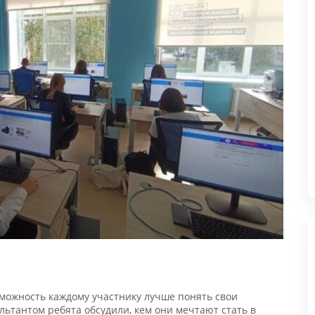
Н
0
ожность каждому участнику лучше понять свои
ьтантом ребята обсудили, кем они мечтают стать в
ечения.