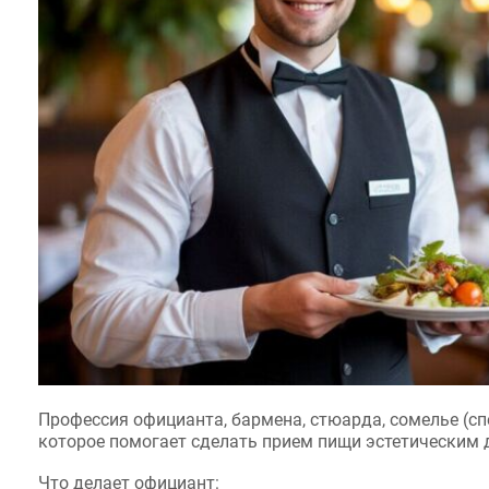
Профессия официанта, бармена, стюарда, сомелье (специ
которое помогает сделать прием пищи эстетическим де
Что делает официант: