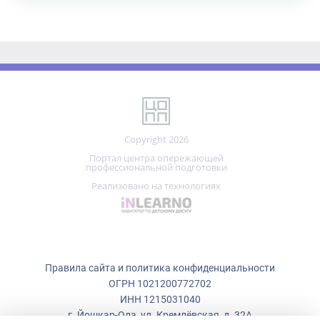
Copyright 2026
Портал центра опережающей
профессиональной подготовки
Реализовано на технологиях
Правила сайта и политика конфиденциальности
ОГРН 1021200772702
ИНН 1215031040
г. Йошкар-Ола, ул. Кремлёвская, д. 32А
Мы используем файлы cookie.
+7 (836)
223-50-73
Центр опережающей профессиональной подготовки использует
cookie (файлы с данными о прошлых посещениях сайта) для ведения
copp_12@mail.ru
статистики и для улучшения работы сайта в соответствии с