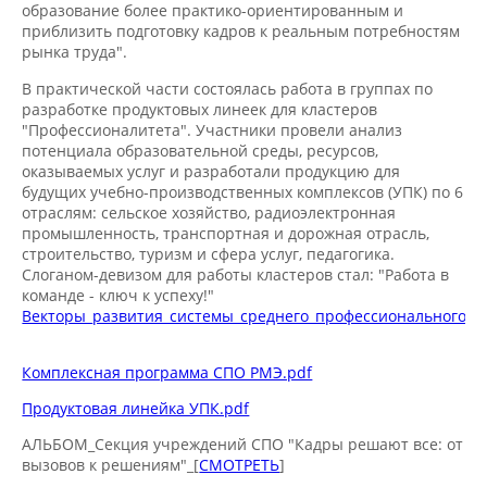
приблизить подготовку кадров к реальным потребностям
рынка труда".
В практической части состоялась работа в группах по
разработке продуктовых линеек для кластеров
"Профессионалитета". Участники провели анализ
потенциала образовательной среды, ресурсов,
оказываемых услуг и разработали продукцию для
будущих учебно-производственных комплексов (УПК) по 6
отраслям: сельское хозяйство, радиоэлектронная
промышленность, транспортная и дорожная отрасль,
строительство, туризм и сфера услуг, педагогика.
Слоганом-девизом для работы кластеров стал: "Работа в
команде - ключ к успеху!"
Векторы_развития_системы_среднего_профессионального_об
Комплексная программа СПО РМЭ.pdf
Продуктовая линейка УПК.pdf
АЛЬБОМ_Секция учреждений СПО "Кадры решают все: от
вызовов к решениям"_[
СМОТРЕТЬ
]
ВИДЕО_[
СМОТРЕТЬ
]