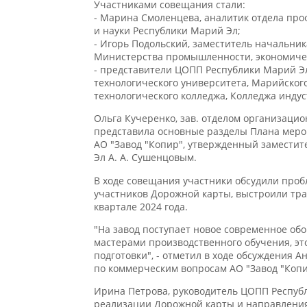
- Марина Смоленцева, аналитик отдела про
и науки Республики Марий Эл;
- Игорь Подольский, заместитель начальник
Министерства промышленности, экономическ
- представители ЦОПП Республики Марий Эл, 
технологического университета, Марийского
технологического колледжа, Колледжа индус
Ольга Кучеренко, зав. отделом организацио
представила основные разделы Плана мероп
АО "Завод "Копир", утвержденный заместите
Эл А. А. Сушенцовым.
В ходе совещания участники обсудили проб
участников Дорожной карты, выстроили тра
квартале 2024 года.
"На завод поступает новое современное обор
мастерами производственного обучения, это
подготовки", - отметил в ходе обсуждения А
по коммерческим вопросам АО "Завод "Копир
Ирина Петрова, руководитель ЦОПП Республи
реализации Дорожной карты и направления м
спектр мер от популяризации завода и проф