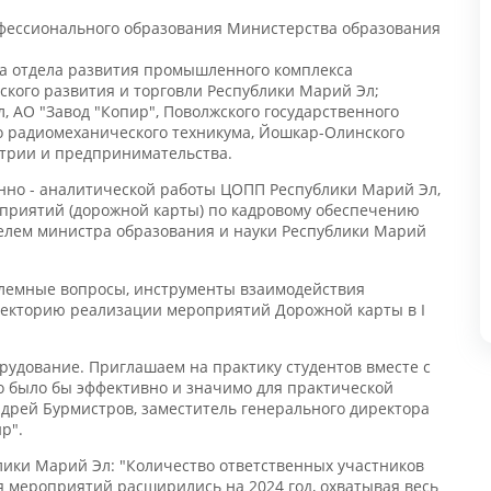
фессионального образования Министерства образования
а отдела развития промышленного комплекса
ого развития и торговли Республики Марий Эл;
АО "Завод "Копир", Поволжского государственного
 радиомеханического техникума, Йошкар-Олинского
трии и предпринимательства.
Н
нно - аналитической работы ЦОПП Республики Марий Эл,
0
риятий (дорожной карты) по кадровому обеспечению
лем министра образования и науки Республики Марий
лемные вопросы, инструменты взаимодействия
екторию реализации мероприятий Дорожной карты в I
удование. Приглашаем на практику студентов вместе с
 было бы эффективно и значимо для практической
ндрей Бурмистров, заместитель генерального директора
".
ки Марий Эл: "Количество ответственных участников
ероприятий расширились на 2024 год, охватывая весь
ориентации до совместной подготовки кадров разного