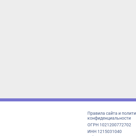
Правила сайта и политика
конфиденциальности
ОГРН 1021200772702
ИНН 1215031040
г. Йошкар-Ола, ул. Кремлёв