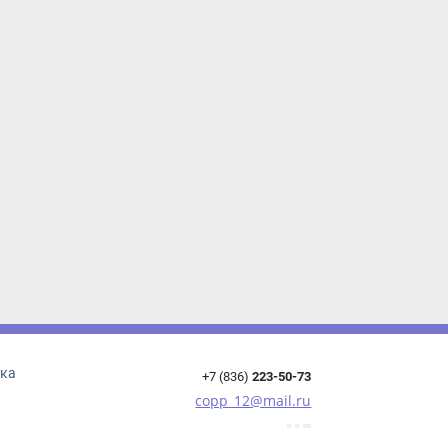
+7 (836)
223-50-73
copp_12@mail.ru
ская, д.